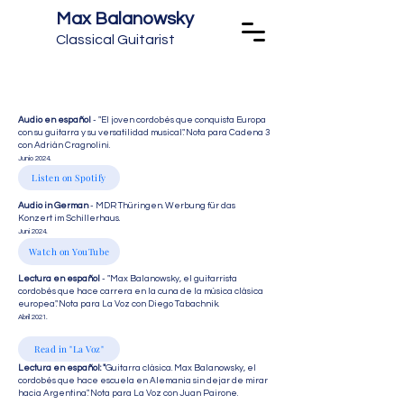
Max Balanowsky
Classical Guitarist
Audio en español
- "El joven cordobés que conquista Europa
con su guitarra y su versatilidad musical". Nota para Cadena 3
con Adrián Cragnolini.
Junio 2024.
Listen on Spotify
Audio in German
- MDR Thüringen. Werbung für das
Konzert im Schillerhaus.
Juni 2024.
Watch on YouTube
Lectura en español
- "Max Balanowsky, el guitarrista
cordobés que hace carrera en la cuna de la música clásica
europea". Nota para La Voz con Diego Tabachnik.
Abril 2021.
Read in "La Voz"
Lectura en español: "
Guitarra clásica. Max Balanowsky, el
cordobés que hace escuela en Alemania sin dejar de mirar
hacia Argentina". Nota para La Voz con Juan Pairone.